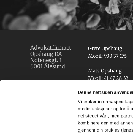
Advokatfirmaet
Grete Opshaug
Opshaug DA
Mobil:
930 37 175
Notenesgt. 1
6001 Ålesund
Mats Opshaug
Mobil:
41 47 28 32
E-post
Denne nettsiden anvende
post@opshaug.o
Vi bruker informasjonskapsl
mediefunksjoner og for å a
nettstedet vårt, med part
kombinere den med annen in
gjennom din bruk av tjene