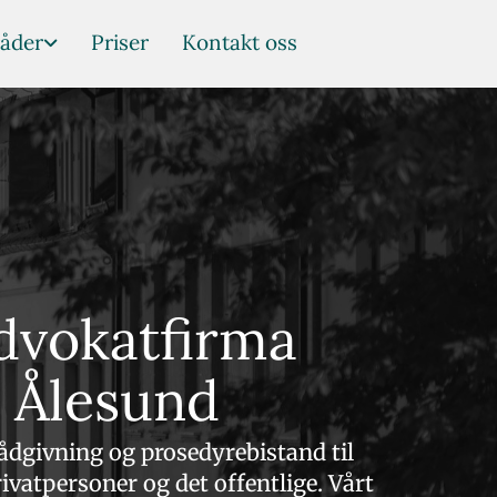
åder
Priser
Kontakt oss
dvokatfirma
Ålesund
rådgivning og prosedyrebistand til
rivatpersoner og det offentlige. Vårt