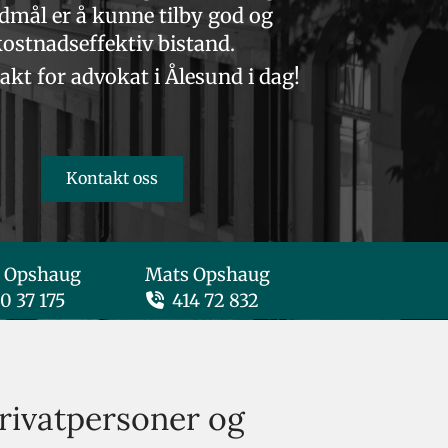
dmål er å kunne tilby god og
ostnadseffektiv bistand.
akt for advokat i Ålesund i dag!
Kontakt oss
te Opshaug Mats Opshaug
0 37 175
414 72 832

privatpersoner og