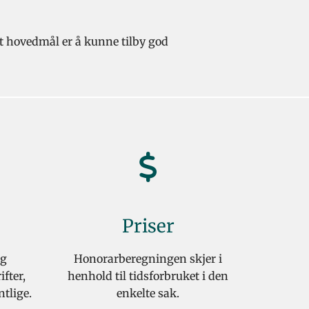
årt hovedmål er å kunne tilby god
Priser
og
Honorarberegningen skjer i
fter,
henhold til tidsforbruket i den
ntlige.
enkelte sak.