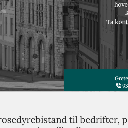
hove
k
Ta kont
Gre
93

osedyrebistand til bedrifter, 