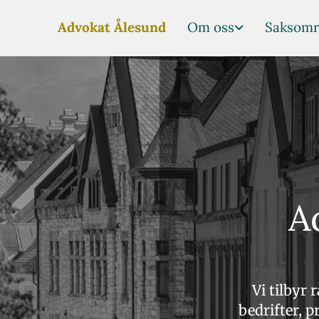
Advokat Ålesund
Om oss
Saksomr
A
Vi tilbyr 
bedrifter, p