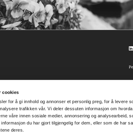

Pe
r cookies
rg
er for å gi innhold og annonser et personlig preg, for å levere s
nalysere trafikken vår. Vi deler dessuten informasjon om hvorda
nerne våre innen sosiale medier, annonsering og analysearbeid, 
formasjon du har gjort tilgjengelig for dem, eller som de har sa
stene deres.