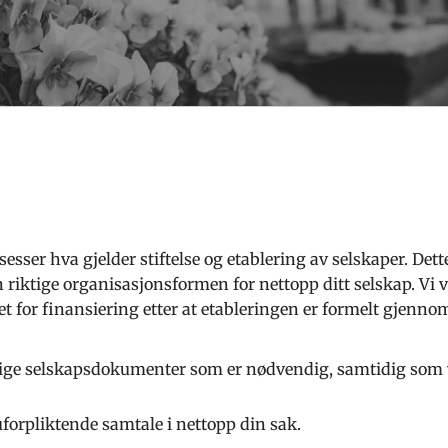
osesser hva gjelder stiftelse og etablering av selskaper. D
n riktige organisasjonsformen for nettopp ditt selskap. Vi
vet for finansiering etter at etableringen er formelt gjenno
dige selskapsdokumenter som er nødvendig, samtidig som v
forpliktende samtale i nettopp din sak.