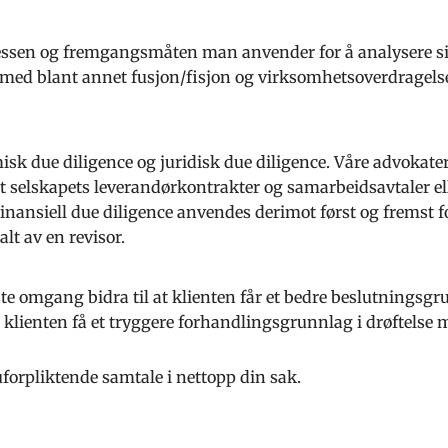
sessen og fremgangsmåten man anvender for å analysere si
e med blant annet fusjon/fisjon og virksomhetsoverdragelser
k due diligence og juridisk due diligence. Våre advokater v
net selskapets leverandørkontrakter og samarbeidsavtaler e
nansiell due diligence anvendes derimot først og fremst f
lt av en revisor.
ste omgang bidra til at klienten får et bedre beslutning
lienten få et tryggere forhandlingsgrunnlag i drøftelse
forpliktende samtale i nettopp din sak.