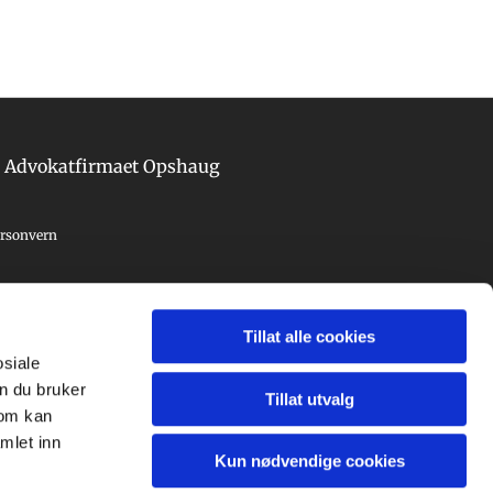
Advokatfirmaet Opshaug
rsonvern
Tillat alle cookies
osiale
n du bruker
Tillat utvalg
som kan
mlet inn
Kun nødvendige cookies