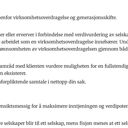
nenfor virksomhetsoverdragelse og generasjonsskifte.
er eller erverver i forbindelse med verdivurdering av selsk
ke arbeidet som en virksomhetsoverdragelse innebærer. Unde
lønnsomheten av virksomhetsoverdragelsen gjennom både e
 samråd med klienten vurdere muligheten for en fullstendi
 eksisterer.
forpliktende samtale i nettopp din sak.
hensiktsmessig for å maksimere inntjeningen og verdipotens
e selskaper blir til ett selskap, mens fisjon menes at ett sels