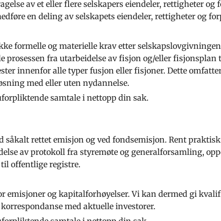
else av et eller flere selskapers eiendeler, rettigheter og f
dføre en deling av selskapets eiendeler, rettigheter og forpl
rekke formelle og materielle krav etter selskapslovgivning
le prosessen fra utarbeidelse av fisjon og/eller fisjonsplan
ster innenfor alle typer fusjon eller fisjoner. Dette omfatte
øsning med eller uten nydannelse.
forpliktende samtale i nettopp din sak.
ed såkalt rettet emisjon og ved fondsemisjon. Rent praktisk
else av protokoll fra styremøte og generalforsamling, opp
l offentlige registre.
 emisjoner og kapitalforhøyelser. Vi kan dermed gi kval
 korrespondanse med aktuelle investorer.
forpliktende samtale i nettopp din sak.