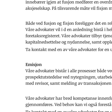
innebærer igjen at fusjon medfører en overdrag
aksjeselskap. På tilsvarende måte vil fisjon me
Både ved fusjon og fisjon foreligger det en 
Våre advokater vil i d en anledning bistå i he
foretaksregisteret. Våre advokater tilbyr tjene
kapitalnedsettelse og nydannelse, samt oppl
Ta kontakt med en av våre advokater for en u
Emisjon
Våre advokater bistår i alle prosesser både v
prospektutstedelse ved nytegningen, utarbeid
med revisor, samt melding av transaksjonen ti
Våre advokater har bred kompetanse innenfor
gjennomføres. Ved behov kan vi også forestå
Ta kontakt med en av våre advokater for en u