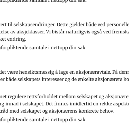
tert til selskapsendringer. Dette gjelder både ved personell
else av aksjeklasser. Vi bistår naturligvis også ved fremsk
et endring.
forpliktende samtale i nettopp din sak.
et være hensiktsmessig å lage en aksjonæravtale. På denne
er både selskapets interesser og de enkelte aksjonærers k
 regulere rettsforholdet mellom selskapet og aksjonæren
ng innad i selskapet. Det finnes imidlertid en rekke aspek
i tråd med selskapet og aksjonærens konkrete behov.
forpliktende samtale i nettopp din sak.