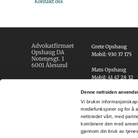
Kontakt oss
Advokatfirmaet
Grete Opshaug
Opshaug DA
Mobil:
930 37 175
Notenesgt. 1
6001 Ålesund
Mats Opshaug
Mobil:
41 47 28 32
E-post
Denne nettsiden anvende
post@opshaug.o
Vi bruker informasjonskapsl
mediefunksjoner og for å a
nettstedet vårt, med part
kombinere den med annen in
gjennom din bruk av tjene