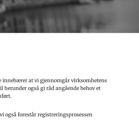
ette innebærer at vi gjennomgår virksomhetens
 vil herunder også gi råd angående behov et
mført.
i også forestår registreringsprosessen