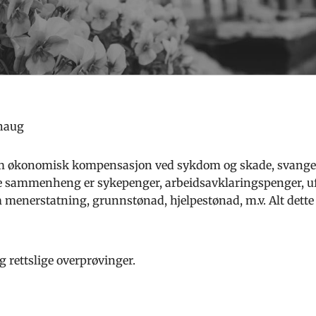
haug
om økonomisk kompensasjon ved sykdom og skade, svangers
denne sammenheng er sykepenger, arbeidsavklaringspenger, 
menerstatning, grunnstønad, hjelpestønad, m.v. Alt dette 
og rettslige overprøvinger.