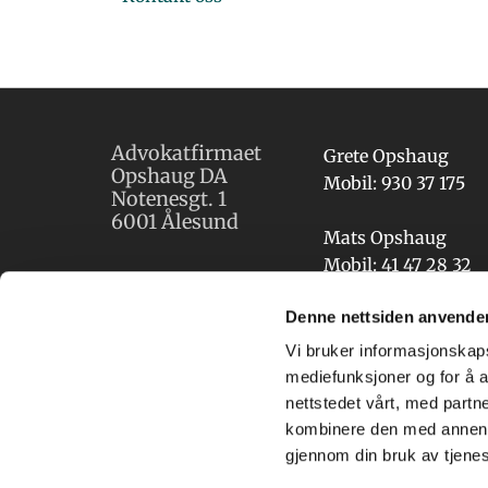
Advokatfirmaet
Grete Opshaug
Opshaug DA
Mobil:
930 37 175
Notenesgt. 1
6001 Ålesund
Mats Opshaug
Mobil:
41 47 28 32
E-post
Denne nettsiden anvende
post@opshaug.o
Vi bruker informasjonskapsl
mediefunksjoner og for å a
nettstedet vårt, med part
kombinere den med annen in
gjennom din bruk av tjene