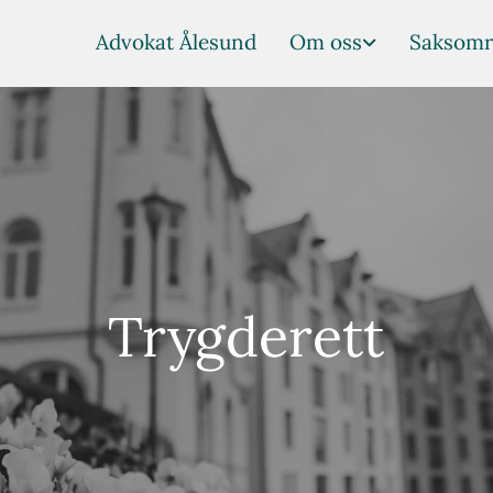
Advokat Ålesund
Om oss
Saksomr
Trygderett