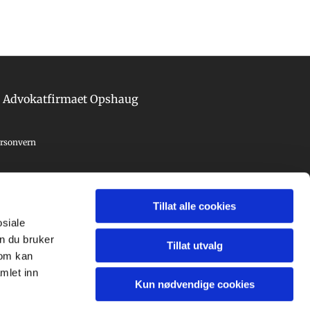
Advokatfirmaet Opshaug
rsonvern
Tillat alle cookies
osiale
n du bruker
Tillat utvalg
som kan
mlet inn
Kun nødvendige cookies