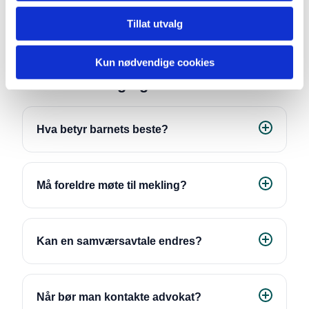
domstolen.
Tillat utvalg
Ta kontakt med oss
for en vurdering av din sak.
Kun nødvendige cookies
Ofte stilte spørsmål om
barnefordeling og samvær
Hva betyr barnets beste?
Må foreldre møte til mekling?
Kan en samværsavtale endres?
Når bør man kontakte advokat?