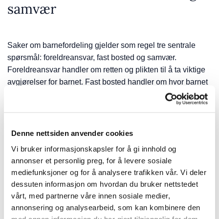
samvær
Saker om barnefordeling gjelder som regel tre sentrale
spørsmål: foreldreansvar, fast bosted og samvær.
Foreldreansvar handler om retten og plikten til å ta viktige
avgjørelser for barnet. Fast bosted handler om hvor barnet
bor til daglig. Barnet kan ha delt bosted hos begge foreldre,
eller bo fast hos én av foreldrene Samvær gjelder barnets
kontakt med den forelderen barnet ikke bor fast hos.
Foreldre kan selv avtale en ordning, gjerne etter mekling
Denne nettsiden anvender cookies
på familievernkontoret. Dersom foreldrene ikke blir enige,
Vi bruker informasjonskapsler for å gi innhold og
kan saken bringes inn for tingretten. Retten vil da vurdere
annonser et personlig preg, for å levere sosiale
hvilken løsning som samlet sett er best for barnet.
mediefunksjoner og for å analysere trafikken vår. Vi deler
dessuten informasjon om hvordan du bruker nettstedet
Tydelige avtaler forebygger
vårt, med partnerne våre innen sosiale medier,
konflikt
annonsering og analysearbeid, som kan kombinere den
med annen informasjon du har gjort tilgjengelig for dem,