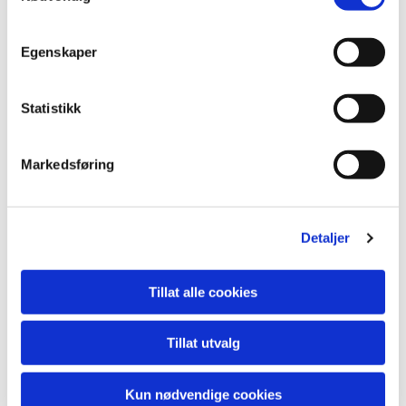
Lokal juridisk bistand - kort vei til riktig
rådgivning
Egenskaper
Med lokal tilstedeværelse i Ålesund har Opshaug
Advokatfirma god kjennskap til praksis i regionen, inkludert
Statistikk
barneverntjenester og rettsinstanser i Møre og Romsdal.
Det gir bedre forutsetninger for målrettet og effektiv bistand.
Markedsføring
Trenger du hjelp innen barnerett?
Står du i en sak som gjelder barnevern eller
Detaljer
barnefordeling, er det viktig å handle tidlig og strukturert.
En innledende juridisk vurdering gir oversikt over
Tillat alle cookies
handlingsrom, risiko og videre strategi.
Tillat utvalg
Ta kontakt
for en vurdering av din sak.
Kun nødvendige cookies