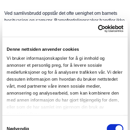
Ved samlivsbrudd oppstår det ofte uenighet om barnets
bosituasjon og samvær. Barnefordelingssaker handler ikke
bare om rettigheter, men om løsninger som fungerer i
praksis over tid.
Denne nettsiden anvender cookies
Vi bistår i saker som gjelder
:
Vi bruker informasjonskapsler for å gi innhold og
annonser et personlig preg, for å levere sosiale
Fast bosted
mediefunksjoner og for å analysere trafikken vår. Vi deler
Samværsordninger
dessuten informasjon om hvordan du bruker nettstedet
Foreldreansvar
vårt, med partnerne våre innen sosiale medier,
Midlertidige avtaler og rettslige avgjørelser
annonsering og analysearbeid, som kan kombinere den
med annen informasjon du har gjort tilgjengelig for dem,
eller som de har samlet inn gjennom din bruk av
Målet er tydelige og bærekraftige løsninger, med barnets
tjenestene deres.
beste som styrende prinsipp.
Samtykkevalg
Nødvendig